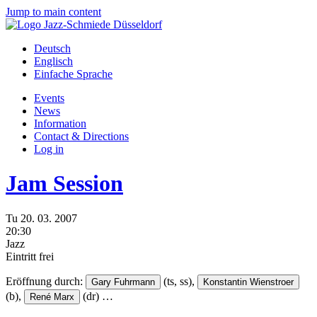
Jump to main content
Deutsch
Englisch
Einfache Sprache
Events
News
Information
Contact & Directions
Log in
Jam Session
Tu
20.
03.
2007
20:30
Jazz
Eintritt frei
Eröffnung durch:
(ts, ss),
Gary Fuhrmann
Konstantin Wienstroer
(b),
(dr)
…
René Marx