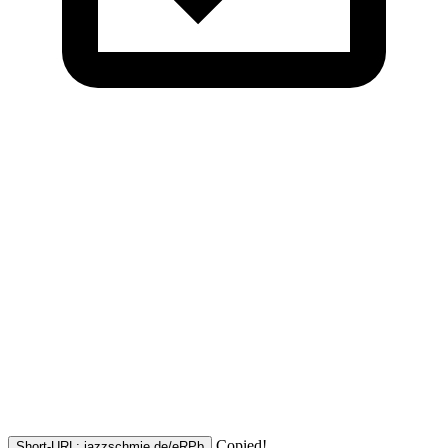
Copied!
Short-URL: jazzschmie.de/eRPb