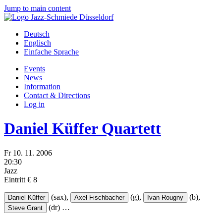
Jump to main content
Deutsch
Englisch
Einfache Sprache
Events
News
Information
Contact & Directions
Log in
Daniel Küffer Quartett
Fr
10.
11.
2006
20:30
Jazz
Eintritt € 8
(sax),
(g),
(b),
Daniel Küffer
Axel Fischbacher
Ivan Rougny
(dr)
…
Steve Grant