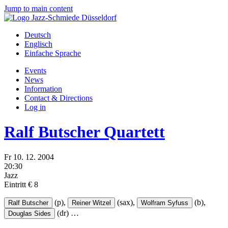
Jump to main content
Deutsch
Englisch
Einfache Sprache
Events
News
Information
Contact & Directions
Log in
Ralf Butscher Quartett
Fr
10.
12.
2004
20:30
Jazz
Eintritt € 8
(p),
(sax),
(b),
Ralf Butscher
Reiner Witzel
Wolfram Syfuss
(dr)
…
Douglas Sides