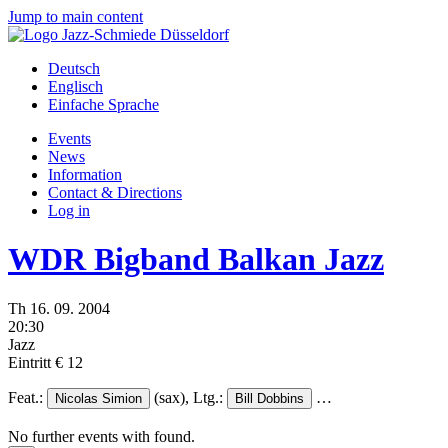
Jump to main content
Deutsch
Englisch
Einfache Sprache
Events
News
Information
Contact & Directions
Log in
WDR Bigband Balkan Jazz
Th
16.
09.
2004
20:30
Jazz
Eintritt € 12
Feat.:
(sax),
Ltg.:
…
Nicolas Simion
Bill Dobbins
No further events with
found.