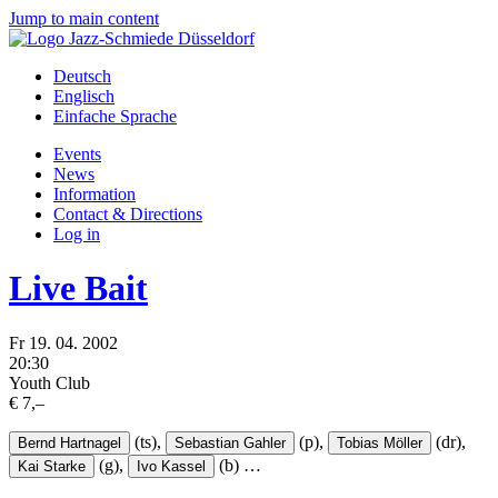
Jump to main content
Deutsch
Englisch
Einfache Sprache
Events
News
Information
Contact & Directions
Log in
Live Bait
Fr
19.
04.
2002
20:30
Youth Club
€ 7,–
(ts),
(p),
(dr),
Bernd Hartnagel
Sebastian Gahler
Tobias Möller
(g),
(b)
…
Kai Starke
Ivo Kassel