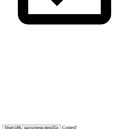
Copied!
Short-URL: jazzschmie.de/eZGc