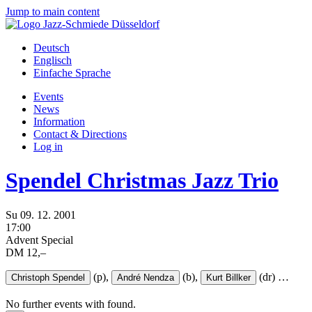
Jump to main content
Deutsch
Englisch
Einfache Sprache
Events
News
Information
Contact & Directions
Log in
Spendel Christmas Jazz Trio
Su
09.
12.
2001
17:00
Advent Special
DM 12,–
(p),
(b),
(dr)
…
Christoph Spendel
André Nendza
Kurt Billker
No further events with
found.