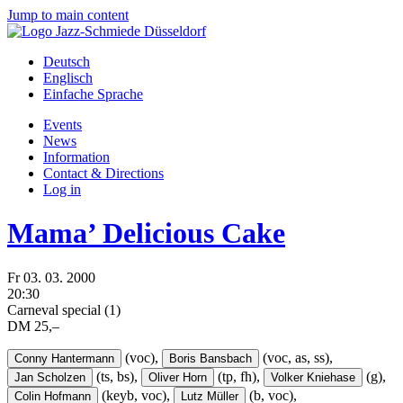
Jump to main content
Deutsch
Englisch
Einfache Sprache
Events
News
Information
Contact & Directions
Log in
Mama’ Delicious Cake
Fr
03.
03.
2000
20:30
Carneval special (1)
DM 25,–
(voc),
(voc, as, ss),
Conny Hantermann
Boris Bansbach
(ts, bs),
(tp, fh),
(g),
Jan Scholzen
Oliver Horn
Volker Kniehase
(keyb, voc),
(b, voc),
Colin Hofmann
Lutz Müller