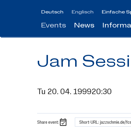
Jump
to
Deutsch
Englisch
Einfache S
main
Events
News
Informa
content
Jam Sess
Tu
20.
04.
1999
20:30
Share event:
Short-URL: jazzschmie.de/fc