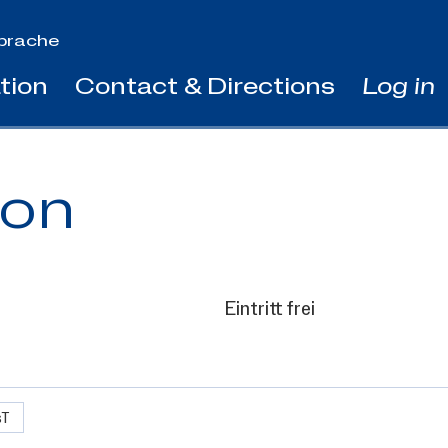
prache
tion
Contact & Directions
Log in
ion
Eintritt frei
sT