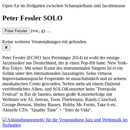
Open Air im Hofgarten zwischen Schauspielhaus und Jacobistrasse
Peter Fessler SOLO
(voc, g)
…
Peter Fessler
Keine weiteren Veranstaltungen mit
gefunden.
✘
Peter Fessler (ECHO Jazz Preisträger 2014) ist wohl der einzige
Jazzmusiker aus Deutschland, der je einen Pop-Hit hatte: New York-
Rio-Tokyo. Mit seiner Kunst des instrumentalen Singens Ist er ein
Solitär unter den internationalen Jazzsängern. Seine virtuose
Improvisationssprache Fesperanto ist unnachahmlich und zu seinem
musikalischen Credo geworden. Neben mehr als einem Dutzend
veröffentlichter Alben, und SOLOKonzerten beim "Petropolis
Festival" in Rio de Janeiro, stehen große Konzerterfolge mit
Weltstars wie AL Jarreau, Toots Thielemans, Randy Crawford,
George Benson, Shirley Bassey, Bobby Mc Ferrin, Take 6 etc.
Aktuelle CDs: "Quality Time" + "Intro da Vida".