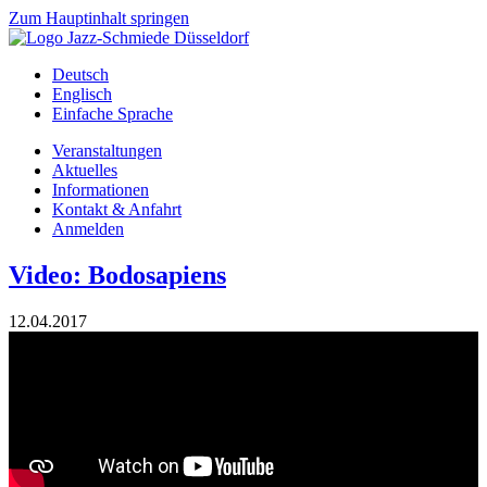
Zum Hauptinhalt springen
Deutsch
Englisch
Einfache Sprache
Veranstaltungen
Aktuelles
Informationen
Kontakt & Anfahrt
Anmelden
Video: Bodosapiens
12.04.2017