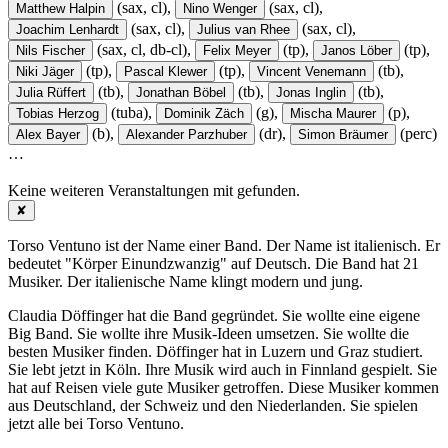
(sax, cl),
(sax, cl),
Matthew Halpin
Nino Wenger
(sax, cl),
(sax, cl),
Joachim Lenhardt
Julius van Rhee
(sax, cl, db-cl),
(tp),
(tp),
Nils Fischer
Felix Meyer
Janos Löber
(tp),
(tp),
(tb),
Niki Jäger
Pascal Klewer
Vincent Venemann
(tb),
(tb),
(tb),
Julia Rüffert
Jonathan Böbel
Jonas Inglin
(tuba),
(g),
(p),
Tobias Herzog
Dominik Zäch
Mischa Maurer
(b),
(dr),
(perc)
Alex Bayer
Alexander Parzhuber
Simon Bräumer
…
Keine weiteren Veranstaltungen mit
gefunden.
✘
Torso Ventuno ist der Name einer Band. Der Name ist italienisch. Er
bedeutet "Körper Einundzwanzig" auf Deutsch. Die Band hat 21
Musiker. Der italienische Name klingt modern und jung.
Claudia Döffinger hat die Band gegründet. Sie wollte eine eigene
Big Band. Sie wollte ihre Musik-Ideen umsetzen. Sie wollte die
besten Musiker finden. Döffinger hat in Luzern und Graz studiert.
Sie lebt jetzt in Köln. Ihre Musik wird auch in Finnland gespielt. Sie
hat auf Reisen viele gute Musiker getroffen. Diese Musiker kommen
aus Deutschland, der Schweiz und den Niederlanden. Sie spielen
jetzt alle bei Torso Ventuno.