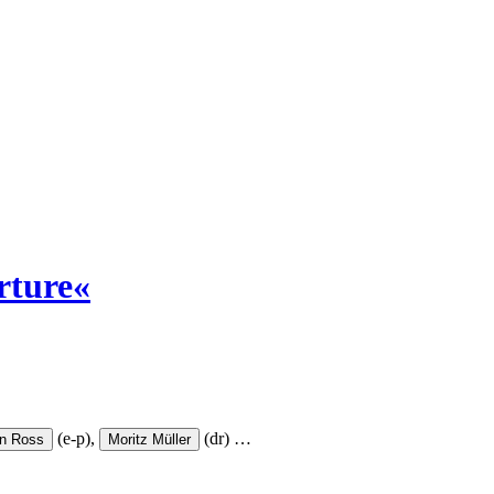
rture«
(e-p),
(dr)
…
an Ross
Moritz Müller