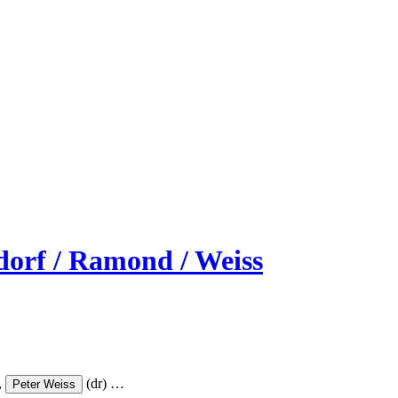
dorf / Ramond / Weiss
,
(dr)
…
Peter Weiss