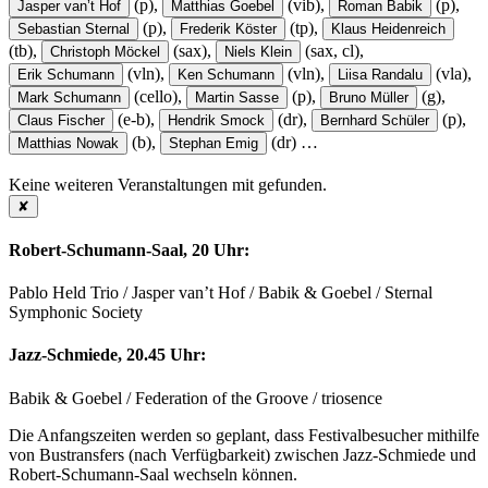
(p),
(vib),
(p),
Jasper van’t Hof
Matthias Goebel
Roman Babik
(p),
(tp),
Sebastian Sternal
Frederik Köster
Klaus Heidenreich
(tb),
(sax),
(sax, cl),
Christoph Möckel
Niels Klein
(vln),
(vln),
(vla),
Erik Schumann
Ken Schumann
Liisa Randalu
(cello),
(p),
(g),
Mark Schumann
Martin Sasse
Bruno Müller
(e-b),
(dr),
(p),
Claus Fischer
Hendrik Smock
Bernhard Schüler
(b),
(dr)
…
Matthias Nowak
Stephan Emig
Keine weiteren Veranstaltungen mit
gefunden.
✘
Robert-Schumann-Saal, 20 Uhr:
Pablo Held Trio / Jasper van’t Hof / Babik & Goebel / Sternal
Symphonic Society
Jazz-Schmiede, 20.45 Uhr:
Babik & Goebel / Federation of the Groove / triosence
Die Anfangszeiten werden so geplant, dass Festivalbesucher mithilfe
von Bustransfers (nach Verfügbarkeit) zwischen Jazz-Schmiede und
Robert-Schumann-Saal wechseln können.