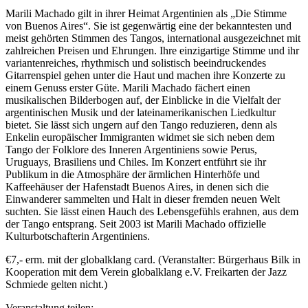
Marili Machado gilt in ihrer Heimat Argentinien als „Die Stimme
von Buenos Aires“. Sie ist gegenwärtig eine der bekanntesten und
meist gehörten Stimmen des Tangos, international ausgezeichnet mit
zahlreichen Preisen und Ehrungen. Ihre einzigartige Stimme und ihr
variantenreiches, rhythmisch und solistisch beeindruckendes
Gitarrenspiel gehen unter die Haut und machen ihre Konzerte zu
einem Genuss erster Güte. Marili Machado fächert einen
musikalischen Bilderbogen auf, der Einblicke in die Vielfalt der
argentinischen Musik und der lateinamerikanischen Liedkultur
bietet. Sie lässt sich ungern auf den Tango reduzieren, denn als
Enkelin europäischer Immigranten widmet sie sich neben dem
Tango der Folklore des Inneren Argentiniens sowie Perus,
Uruguays, Brasiliens und Chiles. Im Konzert entführt sie ihr
Publikum in die Atmosphäre der ärmlichen Hinterhöfe und
Kaffeehäuser der Hafenstadt Buenos Aires, in denen sich die
Einwanderer sammelten und Halt in dieser fremden neuen Welt
suchten. Sie lässt einen Hauch des Lebensgefühls erahnen, aus dem
der Tango entsprang. Seit 2003 ist Marili Machado offizielle
Kulturbotschafterin Argentiniens.
€7,- erm. mit der globalklang card. (Veranstalter: Bürgerhaus Bilk in
Kooperation mit dem Verein globalklang e.V. Freikarten der Jazz
Schmiede gelten nicht.)
Veranstaltung teilen: