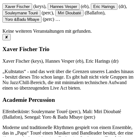
(keys),
(eb),
(dr),
Xaver Fischer
Hannes Vesper
Eric Harings
(perc),
(Ballafon),
Souleymane Touré
Miri Dioubaté
(perc)
…
Yoro &Badu Mbaye
Keine weiteren Veranstaltungen mit
gefunden.
✘
Xaver Fischer Trio
Xaver Fischer (keys), Hannes Vesper (eb), Eric Harings (dr)
„Kultstatus“ - und das weit über die Grenzen unseres Landes hinaus
- besitzt dieses Trio schon lange. Es gibt halt nicht viele Gruppen im
Nu Jazz/Chill-Bereich, die mit minimalem technischen Aufwand
einen so überzeugenden Live Act bieten.
Academie Percussion
Elfenbeiküste: Souleymane Touré (perc), Mali: Miri Dioubaté
(Ballafon), Senegal: Yoro & Badu Mbaye (perc)
Moderne und traditionelle Rhythmen gespielt von einem Ensemble,
das in „Papa“ Touré einen Musiker und Bandleader besitzt, der eine