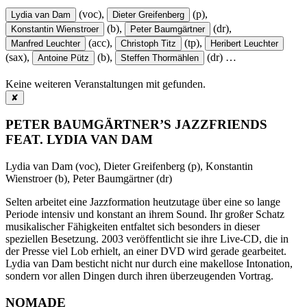
(voc),
(p),
Lydia van Dam
Dieter Greifenberg
(b),
(dr),
Konstantin Wienstroer
Peter Baumgärtner
(acc),
(tp),
Manfred Leuchter
Christoph Titz
Heribert Leuchter
(sax),
(b),
(dr)
…
Antoine Pütz
Steffen Thormählen
Keine weiteren Veranstaltungen mit
gefunden.
✘
PETER BAUMGÄRTNER’S JAZZFRIENDS
FEAT. LYDIA VAN DAM
Lydia van Dam (voc), Dieter Greifenberg (p), Konstantin
Wienstroer (b), Peter Baumgärtner (dr)
Selten arbeitet eine Jazzformation heutzutage über eine so lange
Periode intensiv und konstant an ihrem Sound. Ihr großer Schatz
musikalischer Fähigkeiten entfaltet sich besonders in dieser
speziellen Besetzung. 2003 veröffentlicht sie ihre Live-CD, die in
der Presse viel Lob erhielt, an einer DVD wird gerade gearbeitet.
Lydia van Dam besticht nicht nur durch eine makellose Intonation,
sondern vor allen Dingen durch ihren überzeugenden Vortrag.
NOMADE