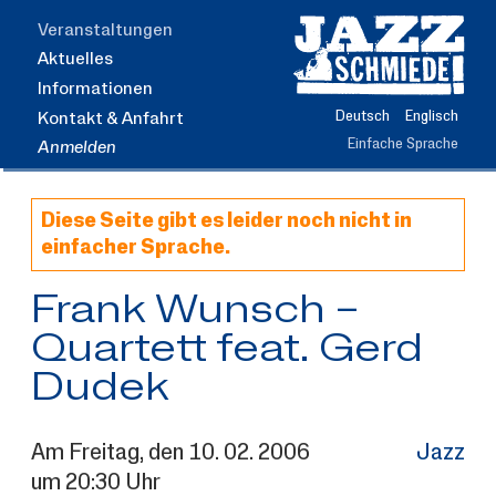
Zum
Veranstaltungen
Hauptinhalt
Aktuelles
springen
Informationen
Deutsch
Englisch
Kontakt & Anfahrt
Einfache Sprache
Anmelden
Diese Seite gibt es leider noch nicht in
einfacher Sprache.
Frank Wunsch –
Quartett feat. Gerd
Dudek
Am
Freitag
, den
10.
02.
2006
Jazz
um 20:30 Uhr