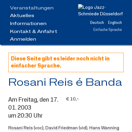
Zum
Veranstaltungen
Hauptinhalt
Aktuelles
springen
Deutsch
Englisch
Informationen
Einfache Sprache
Kontakt & Anfahrt
Anmelden
Diese Seite gibt es leider noch nicht in
einfacher Sprache.
Rosani Reis é Banda
Am
Freitag
, den
17.
€ 10,–
01.
2003
um 20:30 Uhr
Rosani Reis
(voc),
David Friedman
(vid),
Hans Wanning