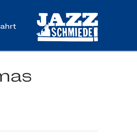
ahrt
omas