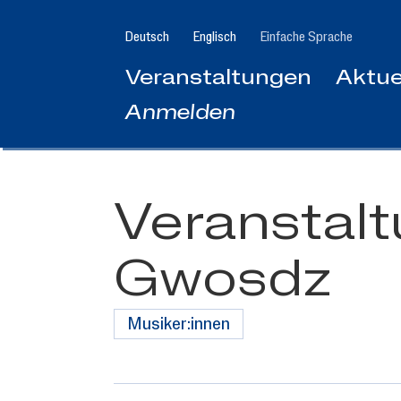
Zum
Hauptinhalt
Deutsch
Englisch
Einfache Sprache
springen
Veranstaltungen
Aktue
Anmelden
Veranstal
Gwosdz
Musiker:innen