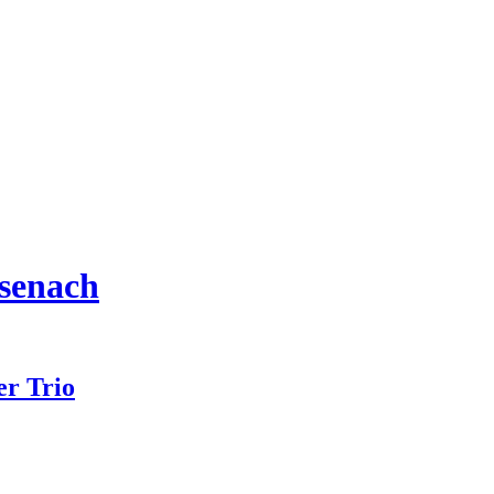
isenach
er Trio